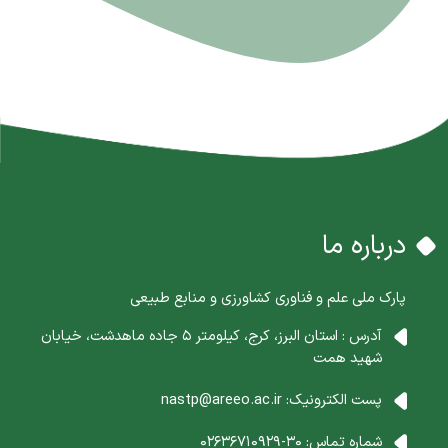
درباره ما
پارک ملی علم و فناوری کشاورزی و منابع طبیعی
آدرس : استان البرز، کرج، کیلومتر 5 جاده ماهدشت، خیابان
شهید همت
پست الکترونیک:
nastp@areeo.ac.ir
شماره تماس:
30-02636710929