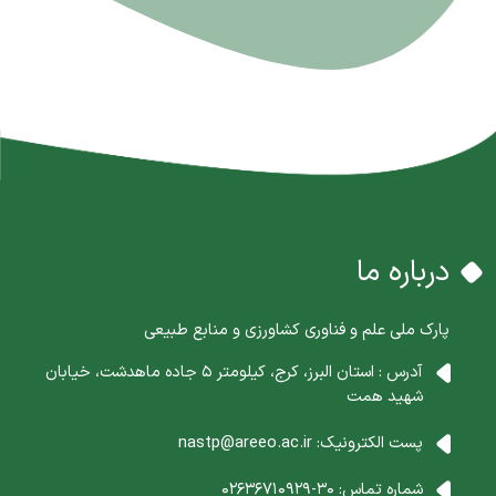
درباره ما
پارک ملی علم و فناوری کشاورزی و منابع طبیعی
آدرس : استان البرز، کرج، کیلومتر 5 جاده ماهدشت، خیابان
شهید همت
پست الکترونیک:
nastp@areeo.ac.ir
شماره تماس:
30-02636710929