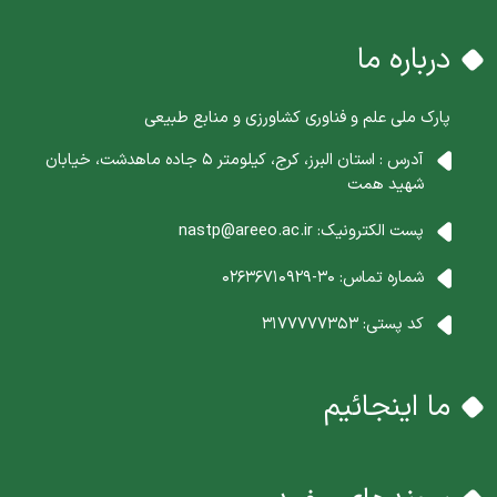
درباره ما
پارک ملی علم و فناوری کشاورزی و منابع طبیعی
آدرس : استان البرز، کرج، کیلومتر 5 جاده ماهدشت، خیابان
شهید همت
پست الکترونیک:
nastp@areeo.ac.ir
شماره تماس:
30-02636710929
کد پستی:
3177777353
ما اینجائیم