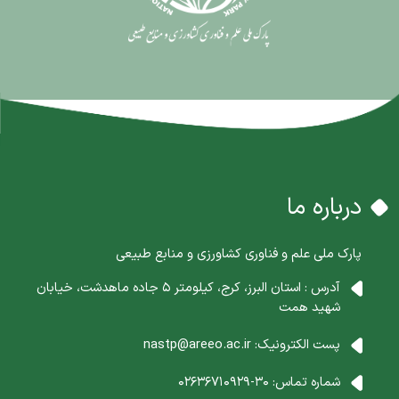
درباره ما
پارک ملی علم و فناوری کشاورزی و منابع طبیعی
آدرس : استان البرز، کرج، کیلومتر 5 جاده ماهدشت، خیابان
شهید همت
پست الکترونیک:
nastp@areeo.ac.ir
شماره تماس:
30-02636710929