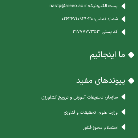
پست الکترونیک:
nastp@areeo.ac.ir
شماره تماس:
30-02636710929
کد پستی:
3177777353
ما اینجائیم
پیوندهای مفید
سازمان تحقیقات آموزش و ترویج کشاورزی
وزارت علوم، تحقیقات و فناوری
استعلام مجوز فناور