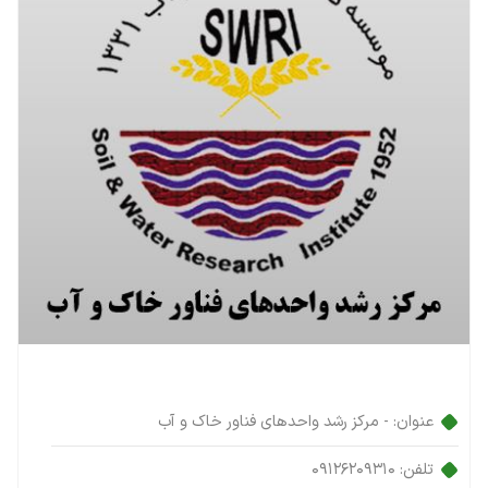
عنوان:
- مرکز رشد واحدهای فناور خاک و آب
تلفن:
09126209310