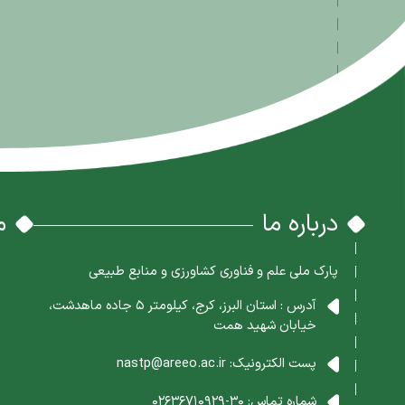
درباره ما
م
پارک ملی علم و فناوری کشاورزی و منابع طبیعی
آدرس : استان البرز، کرج، کیلومتر 5 جاده ماهدشت،
خیابان شهید همت
پست الکترونیک:
nastp@areeo.ac.ir
شماره تماس:
30-02636710929