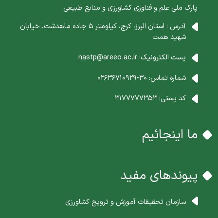
پارک ملی علم و فناوری کشاورزی و منابع طبیعی
آدرس : استان البرز، کرج، کیلومتر 5 جاده ماهدشت، خیابان
شهید همت
پست الکترونیک:
nastp@areeo.ac.ir
شماره تماس:
30-02636710929
کد پستی:
3177777353
ما اینجائیم
پیوندهای مفید
سازمان تحقیقات آموزش و ترویج کشاورزی