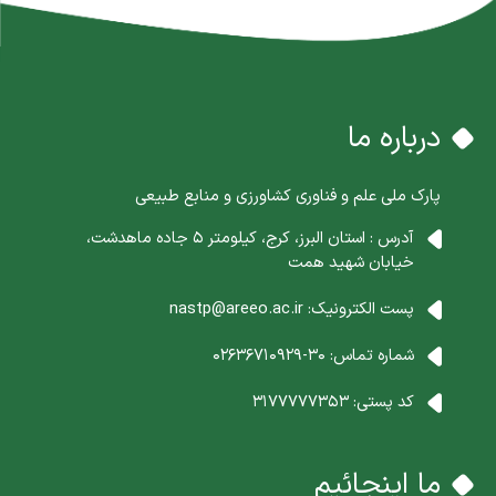
درباره ما
پارک ملی علم و فناوری کشاورزی و منابع طبیعی
آدرس : استان البرز، کرج، کیلومتر 5 جاده ماهدشت،
خیابان شهید همت
پست الکترونیک:
nastp@areeo.ac.ir
شماره تماس:
30-02636710929
کد پستی:
3177777353
ما اینجائیم