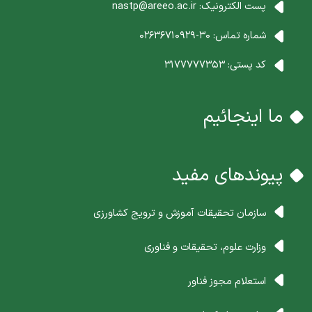
پست الکترونیک:
nastp@areeo.ac.ir
شماره تماس:
30-02636710929
کد پستی:
3177777353
ما اینجائیم
پیوندهای مفید
سازمان تحقیقات آموزش و ترویج کشاورزی
وزارت علوم، تحقیقات و فناوری
استعلام مجوز فناور