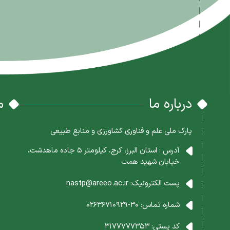
درباره ما
م
پارک ملی علم و فناوری کشاورزی و منابع طبیعی
آدرس : استان البرز، کرج، کیلومتر 5 جاده ماهدشت،
خیابان شهید همت
پست الکترونیک:
nastp@areeo.ac.ir
شماره تماس:
30-02636710929
کد پستی:
3177777353