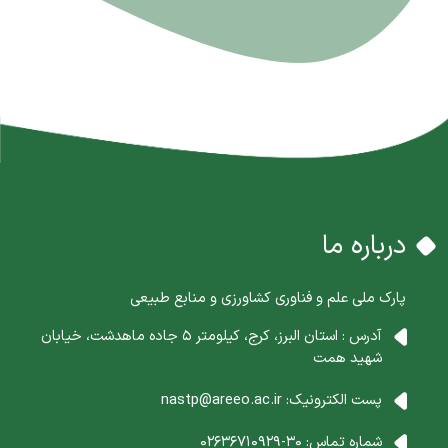
درباره ما
پارک ملی علم و فناوری کشاورزی و منابع طبیعی
آدرس : استان البرز، کرج، کیلومتر 5 جاده ماهدشت، خیابان
شهید همت
پست الکترونیک:
nastp@areeo.ac.ir
شماره تماس:
30-02636710929