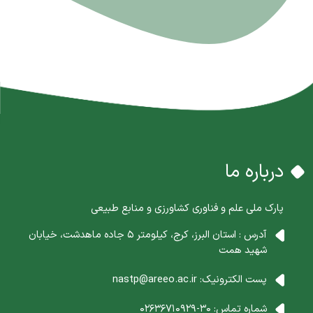
درباره ما
پارک ملی علم و فناوری کشاورزی و منابع طبیعی
آدرس : استان البرز، کرج، کیلومتر 5 جاده ماهدشت، خیابان
شهید همت
پست الکترونیک:
nastp@areeo.ac.ir
شماره تماس:
30-02636710929