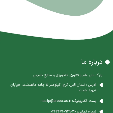
درباره ما
پارک ملی علم و فناوری کشاورزی و منابع طبیعی
آدرس : استان البرز، کرج، کیلومتر 5 جاده ماهدشت، خیابان
شهید همت
پست الکترونیک:
nastp@areeo.ac.ir
شماره تماس:
30-02636710929