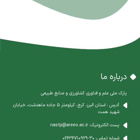
درباره ما
پارک ملی علم و فناوری کشاورزی و منابع طبیعی
آدرس : استان البرز، کرج، کیلومتر 5 جاده ماهدشت، خیابان
شهید همت
پست الکترونیک:
nastp@areeo.ac.ir
شماره تماس:
30-02636710929