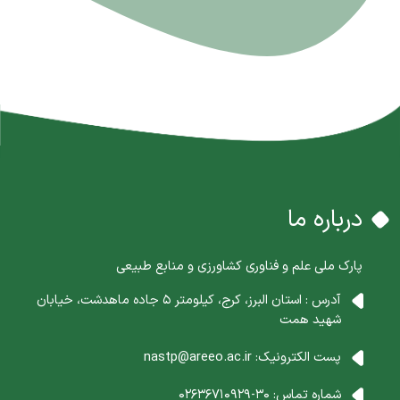
درباره ما
پارک ملی علم و فناوری کشاورزی و منابع طبیعی
آدرس : استان البرز، کرج، کیلومتر 5 جاده ماهدشت، خیابان
شهید همت
پست الکترونیک:
nastp@areeo.ac.ir
شماره تماس:
30-02636710929