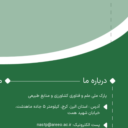
درباره ما
م
پارک ملی علم و فناوری کشاورزی و منابع طبیعی
آدرس : استان البرز، کرج، کیلومتر 5 جاده ماهدشت،
خیابان شهید همت
پست الکترونیک:
nastp@areeo.ac.ir