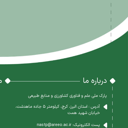
درباره ما
م
پارک ملی علم و فناوری کشاورزی و منابع طبیعی
آدرس : استان البرز، کرج، کیلومتر 5 جاده ماهدشت،
خیابان شهید همت
پست الکترونیک:
nastp@areeo.ac.ir