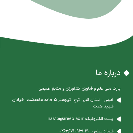
درباره ما
پارک ملی علم و فناوری کشاورزی و منابع طبیعی
آدرس : استان البرز، کرج، کیلومتر 5 جاده ماهدشت، خیابان
شهید همت
پست الکترونیک:
nastp@areeo.ac.ir
شماره تماس:
30-02636710929