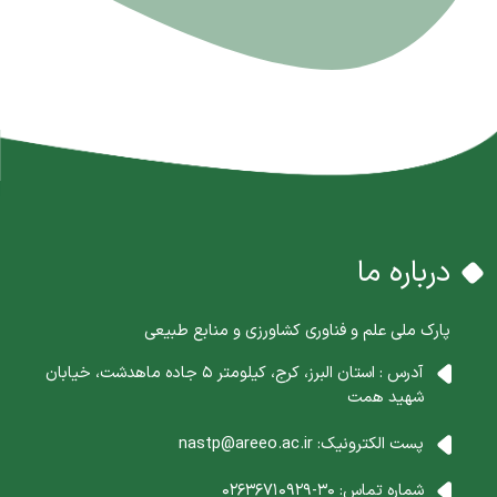
درباره ما
پارک ملی علم و فناوری کشاورزی و منابع طبیعی
آدرس : استان البرز، کرج، کیلومتر 5 جاده ماهدشت، خیابان
شهید همت
پست الکترونیک:
nastp@areeo.ac.ir
شماره تماس:
30-02636710929