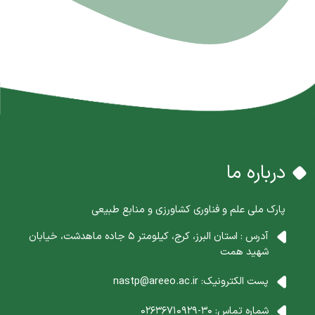
درباره ما
پارک ملی علم و فناوری کشاورزی و منابع طبیعی
آدرس : استان البرز، کرج، کیلومتر 5 جاده ماهدشت، خیابان
شهید همت
پست الکترونیک:
nastp@areeo.ac.ir
شماره تماس:
30-02636710929