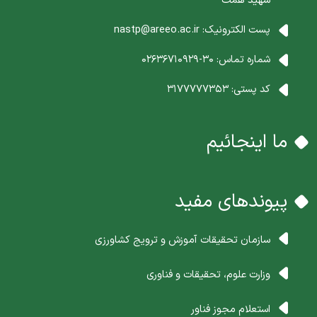
پست الکترونیک:
nastp@areeo.ac.ir
شماره تماس:
30-02636710929
کد پستی:
3177777353
ما اینجائیم
پیوندهای مفید
سازمان تحقیقات آموزش و ترویج کشاورزی
وزارت علوم، تحقیقات و فناوری
استعلام مجوز فناور