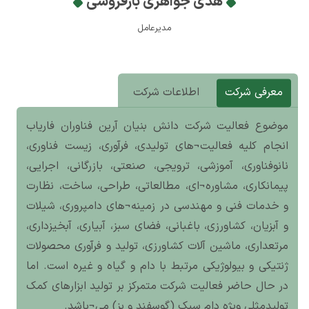
هدی جواهری بارفروشی
مدیرعامل
معرفی شرکت
اطلاعات شرکت
موضوع فعالیت شرکت دانش بنیان آرین فناوران فاریاب
انجام کلیه فعالیت¬های تولیدی، فرآوری، زیست فناوری،
نانوفناوری، آموزشی، ترویجی، صنعتی، بازرگانی، اجرایی،
پیمانکاری، مشاوره¬ای، مطالعاتی، طراحی، ساخت، نظارت
و خدمات فنی و مهندسی در زمینه¬های دامپروری، شیلات
و آبزیان، کشاورزی، باغبانی، فضای سبز، آبیاری، آبخیزداری،
مرتعداری، ماشین آلات کشاورزی، تولید و فرآوری محصولات
ژنتیکی و بیولوژیکی مرتبط با دام و گیاه و غیره است. اما
در حال حاضر فعالیت شرکت متمرکز بر تولید ابزارهای کمک
تولیدمثلی ویژه دام سبک (گوسفند و بز) می¬باشد.