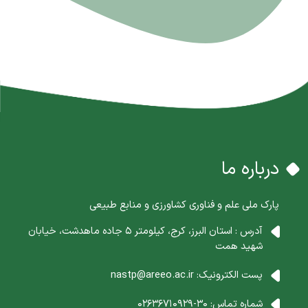
درباره ما
پارک ملی علم و فناوری کشاورزی و منابع طبیعی
آدرس : استان البرز، کرج، کیلومتر 5 جاده ماهدشت، خیابان
شهید همت
پست الکترونیک:
nastp@areeo.ac.ir
شماره تماس:
30-02636710929