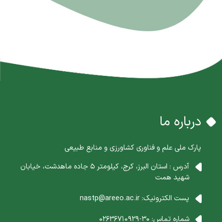
درباره ما
پارک ملی علم و فناوری کشاورزی و منابع طبیعی
آدرس : استان البرز، کرج، کیلومتر 5 جاده ماهدشت، خیابان
شهید همت
پست الکترونیک:
nastp@areeo.ac.ir
شماره تماس:
30-02636710929