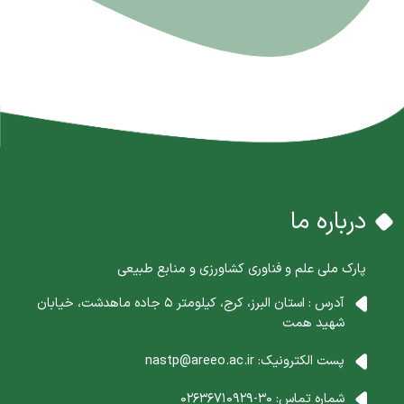
درباره ما
پارک ملی علم و فناوری کشاورزی و منابع طبیعی
آدرس : استان البرز، کرج، کیلومتر 5 جاده ماهدشت، خیابان
شهید همت
پست الکترونیک:
nastp@areeo.ac.ir
شماره تماس:
30-02636710929