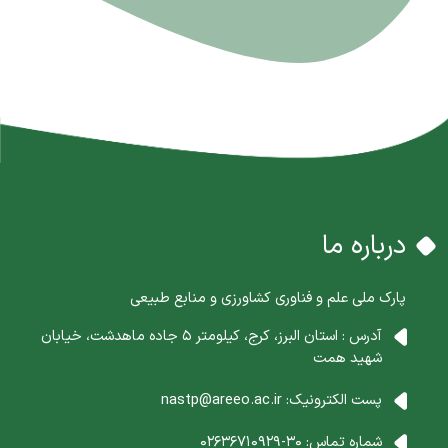
درباره ما
پارک ملی علم و فناوری کشاورزی و منابع طبیعی
آدرس : استان البرز، کرج، کیلومتر 5 جاده ماهدشت، خیابان
شهید همت
پست الکترونیک:
nastp@areeo.ac.ir
شماره تماس:
30-02636710929