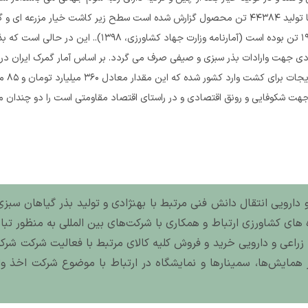
هکتار با تولید 1430626 و 1914305 تن بوده است (آمارنامه وزارت جهاد 
پانصد و چ
ر جهت شکوفایی و رونق اقتصادی و در راستای اقتصاد مقاومتی است را دو چندان می
 دارویی انتقال دانش فنی مرتبط با بهنژادی و تولید بذر گیاهان سبزی،
های کشاورزی ارتباط و همکاری با شرکت‌های بین المللی به منظور تباد
راعی و دارویی خرید و فروش کلیه کالای مرتبط با فعالیت شرکت شرکت
مایش‌ها، سمینارها و نمایشگاه در ارتباط با موضوع شرکت اخذ وام