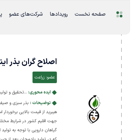
صفحه نخست
رویدادها
شرکت‌های عضو
پ
اصلاح گران بذر این
عضو:
زراعت
ایده محوری:
...تحقیق و تولی
توضیحات :
بذر سبزی و صیفی
جهت اقلیم کشور در شرایط مختلف 
گیاهان دارویی با توجه به تولید ا