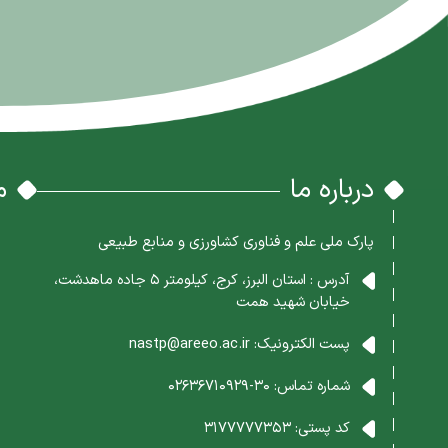
درباره ما
م
پارک ملی علم و فناوری کشاورزی و منابع طبیعی
آدرس : استان البرز، کرج، کیلومتر 5 جاده ماهدشت،
خیابان شهید همت
پست الکترونیک:
nastp@areeo.ac.ir
شماره تماس:
30-02636710929
کد پستی:
3177777353