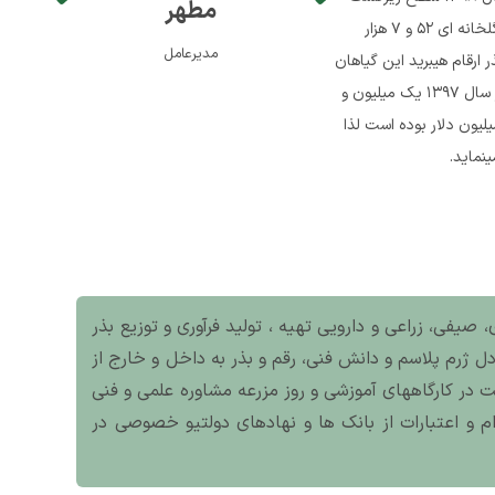
مطهر
بادمجان در گلخانه 283 هکتار با تولید 44384 تن محصول گزارش شده است سطح زیر کاشت خیار مزرعه ای و گلخانه ای 52 و 7 هزار
مدیرعامل
کشاورزی، 1398).. این در حالی است که بذر ارقام هیبرید این گیاهان
وارد کشور شده و سالانه هزینه زیادی جهت وارادات بذر سبزی و صیفی صرف می گردد. بر اساس آمار گمرک ایران در سال 1397 یک میلیون و
هل هزار تخم انواع سبزیجات برای کشت وارد کشور شده که این مقدار معادل 360 میلیارد تومان و 85 میلیون دلار بوده است لذا
نماید.
 صیفی، زراعی و دارویی تهیه ، تولید فرآوری و توزیع بذر
ل ژرم پلاسم و دانش فنی، رقم و بذر به داخل و خارج از
 در کارگاههای آموزشی و روز مزرعه مشاوره علمی و فنی
 و اعتبارات از بانک ها و نهادهای دولتیو خصوصی در