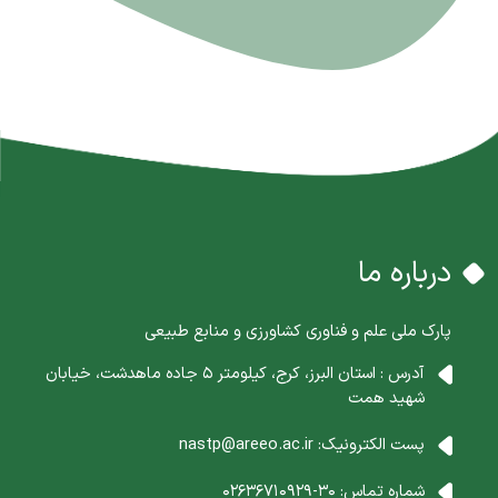
درباره ما
پارک ملی علم و فناوری کشاورزی و منابع طبیعی
آدرس : استان البرز، کرج، کیلومتر 5 جاده ماهدشت، خیابان
شهید همت
پست الکترونیک:
nastp@areeo.ac.ir
شماره تماس:
30-02636710929