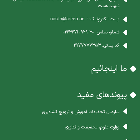
شهید همت
پست الکترونیک:
nastp@areeo.ac.ir
شماره تماس:
30-02636710929
کد پستی:
3177777353
ما اینجائیم
پیوندهای مفید
سازمان تحقیقات آموزش و ترویج کشاورزی
وزارت علوم، تحقیقات و فناوری