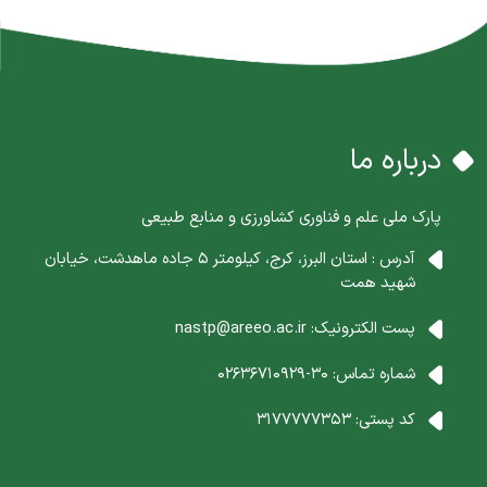
درباره ما
پارک ملی علم و فناوری کشاورزی و منابع طبیعی
آدرس : استان البرز، کرج، کیلومتر 5 جاده ماهدشت، خیابان
شهید همت
پست الکترونیک:
nastp@areeo.ac.ir
شماره تماس:
30-02636710929
کد پستی:
3177777353