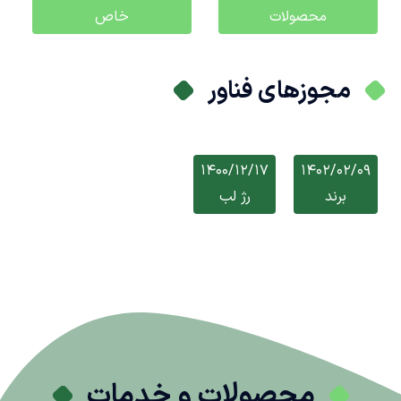
محصولات
خاص
مجوزهای فناور
1400/12/17
1402/02/09
برند
رژ لب
محصولات و خدمات