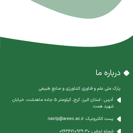
درباره ما
پارک ملی علم و فناوری کشاورزی و منابع طبیعی
آدرس : استان البرز، کرج، کیلومتر 5 جاده ماهدشت، خیابان
شهید همت
پست الکترونیک:
nastp@areeo.ac.ir
شماره تماس:
30-02636710929