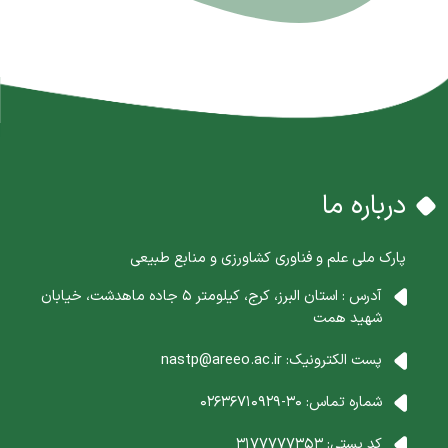
درباره ما
پارک ملی علم و فناوری کشاورزی و منابع طبیعی
آدرس : استان البرز، کرج، کیلومتر 5 جاده ماهدشت، خیابان
شهید همت
پست الکترونیک:
nastp@areeo.ac.ir
شماره تماس:
30-02636710929
کد پستی:
3177777353