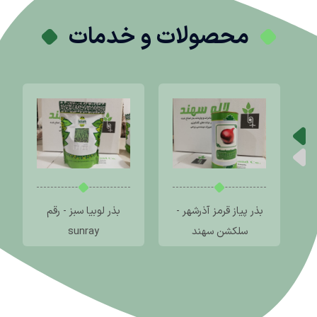
محصولات و خدمات
بذر پیاز قرمز آذرشهر -
بذر لوبیا سبز - رقم
سلکشن سهند
sunray