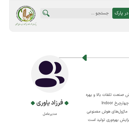
ر پارک
صنعت تلفات بالا و بهره
فرزاد یاوری
وری پایین است . محصول این طرح، ربات هوشمند خودران مدیریت پرورش طیور (Makiman) است — یک ربات چهارچرخ Indoor
، ماژول‌های هوش مصنوعی
مدیرعامل
ایش بهره‌وری تولید است