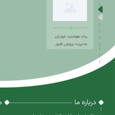
ربات هوشمند خودران
مدیریت پرورش طیور
درباره ما
م