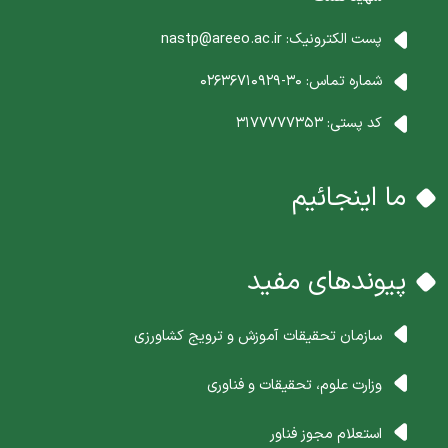
پست الکترونیک:
nastp@areeo.ac.ir
شماره تماس:
30-02636710929
کد پستی:
3177777353
ما اینجائیم
پیوندهای مفید
سازمان تحقیقات آموزش و ترویج کشاورزی
وزارت علوم، تحقیقات و فناوری
استعلام مجوز فناور