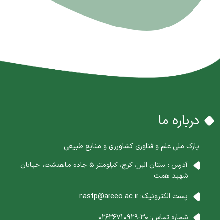
درباره ما
پارک ملی علم و فناوری کشاورزی و منابع طبیعی
آدرس : استان البرز، کرج، کیلومتر 5 جاده ماهدشت، خیابان
شهید همت
پست الکترونیک:
nastp@areeo.ac.ir
شماره تماس:
30-02636710929