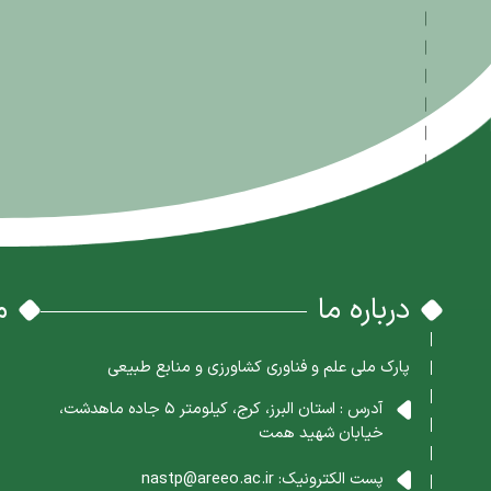
درباره ما
م
پارک ملی علم و فناوری کشاورزی و منابع طبیعی
آدرس : استان البرز، کرج، کیلومتر 5 جاده ماهدشت،
خیابان شهید همت
پست الکترونیک:
nastp@areeo.ac.ir