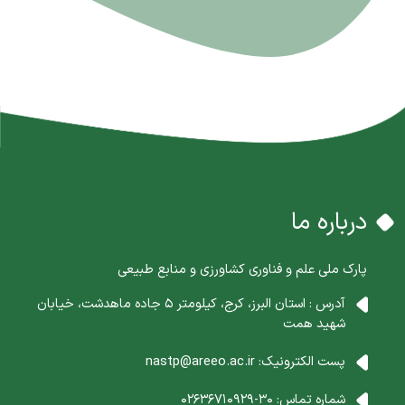
درباره ما
پارک ملی علم و فناوری کشاورزی و منابع طبیعی
آدرس : استان البرز، کرج، کیلومتر 5 جاده ماهدشت، خیابان
شهید همت
پست الکترونیک:
nastp@areeo.ac.ir
شماره تماس:
30-02636710929