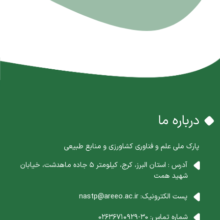
درباره ما
پارک ملی علم و فناوری کشاورزی و منابع طبیعی
آدرس : استان البرز، کرج، کیلومتر 5 جاده ماهدشت، خیابان
شهید همت
پست الکترونیک:
nastp@areeo.ac.ir
شماره تماس:
30-02636710929