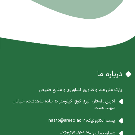
درباره ما
پارک ملی علم و فناوری کشاورزی و منابع طبیعی
آدرس : استان البرز، کرج، کیلومتر 5 جاده ماهدشت، خیابان
شهید همت
پست الکترونیک:
nastp@areeo.ac.ir
شماره تماس:
30-02636710929