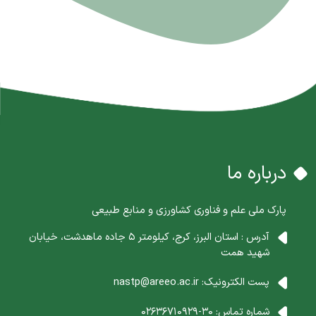
درباره ما
پارک ملی علم و فناوری کشاورزی و منابع طبیعی
آدرس : استان البرز، کرج، کیلومتر 5 جاده ماهدشت، خیابان
شهید همت
پست الکترونیک:
nastp@areeo.ac.ir
شماره تماس:
30-02636710929