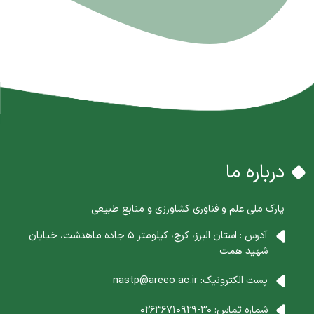
درباره ما
پارک ملی علم و فناوری کشاورزی و منابع طبیعی
آدرس : استان البرز، کرج، کیلومتر 5 جاده ماهدشت، خیابان
شهید همت
پست الکترونیک:
nastp@areeo.ac.ir
شماره تماس:
30-02636710929