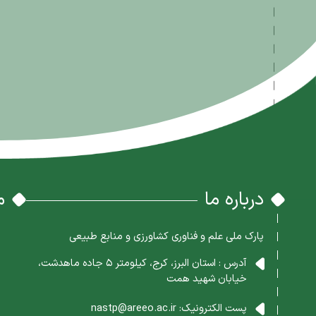
درباره ما
م
پارک ملی علم و فناوری کشاورزی و منابع طبیعی
آدرس : استان البرز، کرج، کیلومتر 5 جاده ماهدشت،
خیابان شهید همت
پست الکترونیک:
nastp@areeo.ac.ir