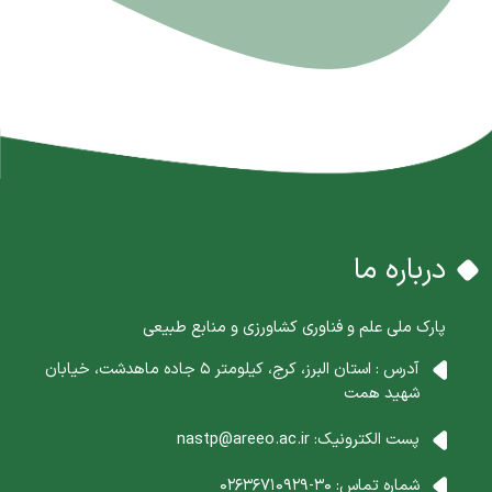
درباره ما
پارک ملی علم و فناوری کشاورزی و منابع طبیعی
آدرس : استان البرز، کرج، کیلومتر 5 جاده ماهدشت، خیابان
شهید همت
پست الکترونیک:
nastp@areeo.ac.ir
شماره تماس:
30-02636710929