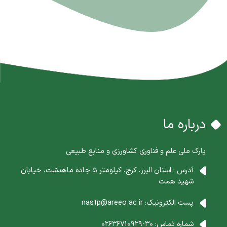
درباره ما
پارک ملی علم و فناوری کشاورزی و منابع طبیعی
آدرس : استان البرز، کرج، کیلومتر 5 جاده ماهدشت، خیابان
شهید همت
پست الکترونیک:
nastp@areeo.ac.ir
شماره تماس:
30-02636710929