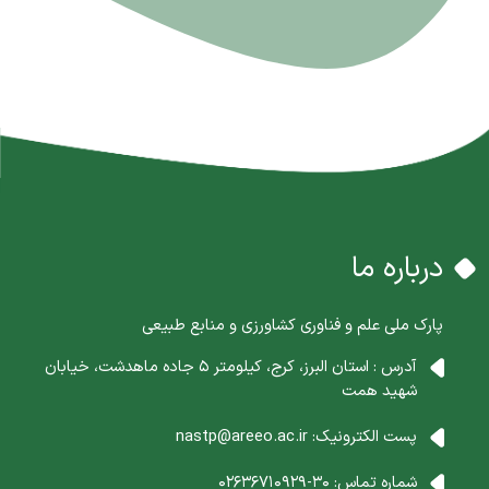
درباره ما
پارک ملی علم و فناوری کشاورزی و منابع طبیعی
آدرس : استان البرز، کرج، کیلومتر 5 جاده ماهدشت، خیابان
شهید همت
پست الکترونیک:
nastp@areeo.ac.ir
شماره تماس:
30-02636710929