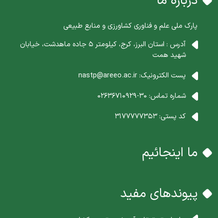
درباره ما
پارک ملی علم و فناوری کشاورزی و منابع طبیعی
آدرس : استان البرز، کرج، کیلومتر 5 جاده ماهدشت، خیابان
شهید همت
پست الکترونیک:
nastp@areeo.ac.ir
شماره تماس:
30-02636710929
کد پستی:
3177777353
ما اینجائیم
پیوندهای مفید