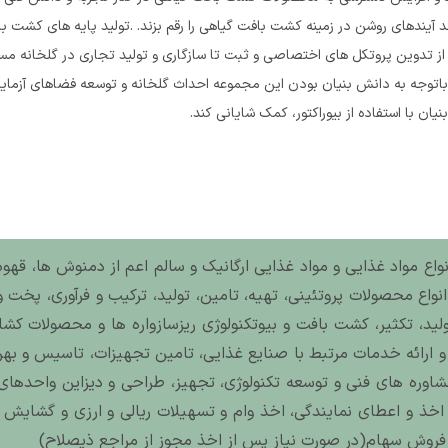
ند آیندهای روشن در زمینه کشت بافت گیاهی را رقم بزند. .تولید پایه های کشت 
وم، از تدوین پروتکل های اختصاصی و ثبت تا سازگاری و تولید تجاری در گلخانه م
توجه به دانش بنیان بودن این مجموعه احداث گلخانه و توسعه فضاهای آزمایش
ن با استفاده از بیوراکتور، کمک شایانی کند.
 انواع مواد غذایی و مواد غذایی ارگانیک و سالم اعم از دمنوش ها، قه
انواع محصولات پروتئینی، تهیه، تامین، تولید، ترکیب و فرآوری، پخت و
د، تکثیر، کشت بافت و بیوتکنولوژی ریزسازواره ها و محصولات کشاور
 ارائه خدمات مرتبط با صنایع غذایی، تامین تجهیزات، تاسیس و بهر
 مشاوره های فنی و توسعه تکنولوژی، تجهیز، طراحی و دیزاین واحدهای
اخذ و اعطای نمایندگی، اخذ وام و تسهیلات ریالی و ارزی و گشایش 
 فروش سهام(در صورت نیاز پس از اخذ مجوز از مراجع ذیصلاح)