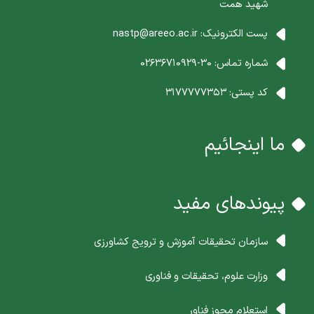
شهید همت
پست الکترونیک:
nastp@areeo.ac.ir
شماره تماس:
30-02636710929
کد پستی:
3177777353
ما اینجائیم
پیوندهای مفید
سازمان تحقیقات آموزش و ترویج کشاورزی
وزارت علوم، تحقیقات و فناوری
استعلام مجوز فناور