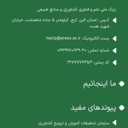
پارک ملی علم و فناوری کشاورزی و منابع طبیعی
آدرس : استان البرز، کرج، کیلومتر 5 جاده ماهدشت، خیابان
شهید همت
پست الکترونیک:
nastp@areeo.ac.ir
شماره تماس:
30-02636710929
کد پستی:
3177777353
ما اینجائیم
پیوندهای مفید
سازمان تحقیقات آموزش و ترویج کشاورزی