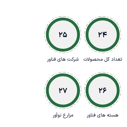
25
24
تعداد کل محصولات
شرکت های فناور
27
26
هسته های فناور
مزارع نوآور