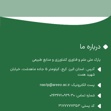
درباره ما
پارک ملی علم و فناوری کشاورزی و منابع طبیعی
آدرس : استان البرز، کرج، کیلومتر 5 جاده ماهدشت، خیابان
شهید همت
پست الکترونیک:
nastp@areeo.ac.ir
شماره تماس:
30-02636710929
کد پستی:
3177777353