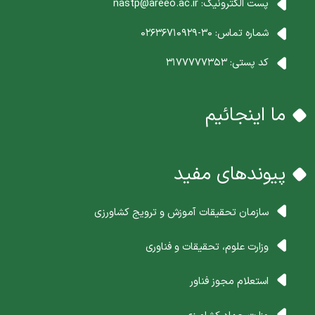
پست الکترونیک:
nastp@areeo.ac.ir
شماره تماس:
30-02636710929
کد پستی:
3177777353
ما اینجائیم
پیوندهای مفید
سازمان تحقیقات آموزش و ترویج کشاورزی
وزارت علوم، تحقیقات و فناوری
استعلام مجوز فناور